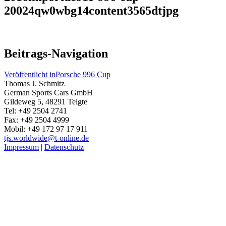
20024qw0wbg14content3565dtjpg
Beitrags-Navigation
Veröffentlicht in
Porsche 996 Cup
Thomas J. Schmitz
German Sports Cars GmbH
Gildeweg 5, 48291 Telgte
Tel: +49 2504 2741
Fax: +49 2504 4999
Mobil: +49 172 97 17 911
tjs.worldwide@t-online.de
Impressum
|
Datenschutz