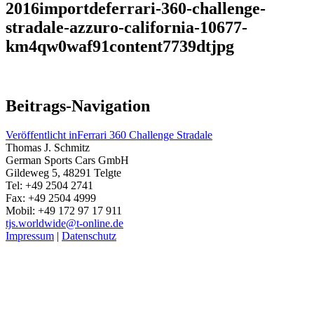
2016importdeferrari-360-challenge-
stradale-azzuro-california-10677-
km4qw0waf91content7739dtjpg
Beitrags-Navigation
Veröffentlicht in
Ferrari 360 Challenge Stradale
Thomas J. Schmitz
German Sports Cars GmbH
Gildeweg 5, 48291 Telgte
Tel: +49 2504 2741
Fax: +49 2504 4999
Mobil: +49 172 97 17 911
tjs.worldwide@t-online.de
Impressum
|
Datenschutz