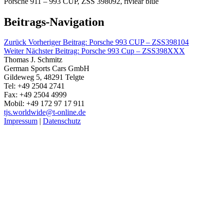
Porsche 911 – 993 CUP, ZSS 398092, riviear blue
Beitrags-Navigation
Zurück
Vorheriger Beitrag:
Porsche 993 CUP – ZSS398104
Weiter
Nächster Beitrag:
Porsche 993 Cup – ZSS398XXX
Thomas J. Schmitz
German Sports Cars GmbH
Gildeweg 5, 48291 Telgte
Tel: +49 2504 2741
Fax: +49 2504 4999
Mobil: +49 172 97 17 911
tjs.worldwide@t-online.de
Impressum
|
Datenschutz