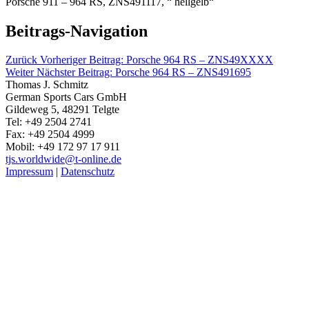
Porsche 911 – 964 RS, ZNS491117, “ hellgelb“
Beitrags-Navigation
Zurück
Vorheriger Beitrag:
Porsche 964 RS – ZNS49XXXX
Weiter
Nächster Beitrag:
Porsche 964 RS – ZNS491695
Thomas J. Schmitz
German Sports Cars GmbH
Gildeweg 5, 48291 Telgte
Tel: +49 2504 2741
Fax: +49 2504 4999
Mobil: +49 172 97 17 911
tjs.worldwide@t-online.de
Impressum
|
Datenschutz